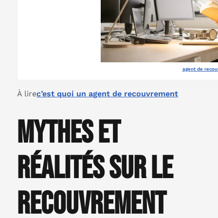
agent de reco
À lire
c’est quoi un agent de recouvrement
Mythes et
réalités sur le
recouvrement