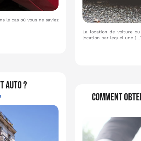
s le cas où vous ne saviez
La location de voiture o
location par lequel une […
it auto ?
Comment obten
3