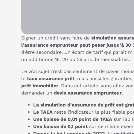
Signer un crédit sans faire de
simulation assura
l’assurance emprunteur peut peser jusqu’à 30 
d’être secondaire. Un écart de tarif qui paraît m
on additionne 15, 20 ou 25 ans de mensualités.
Le vrai sujet n’est pas seulement de payer moin
le
taux assurance prêt
, mais aussi les garanties
prêt immobilier
. Dans cet article, vous allez v
demander un
devis assurance emprunteur
.
La simulation d’assurance de prêt est gra
Le TAEA
reste l’indicateur le plus fiable p
Une baisse de 0,01 point de TAEA
sur 180 
Une baisse de 0,1 point
sur ce même exemp
Depuis la loi Lemoine de 2022
, la
résiliat