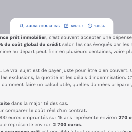
.
.
AUDREYHOUCHINS
AVRIL 1
13H34
nce prêt immobilier
, c’est souvent accepter une dépens
% du coût global du crédit
selon les cas évoqués par les 
inime au départ peut finir en plusieurs centaines, voire p
s. Le vrai sujet est de payer juste pour être bien couver
, les exclusions, la quotité et les délais d’indemnisation. 
oir comment faire un calcul utile, quelles données prépare
tuite
dans la majorité des cas.
our comparer le coût réel d’un contrat.
000 euros empruntés sur 15 ans représente environ
270 e
le représente environ
2 700 euros
.
ion assurance prêt
est possible à tout moment, sous réserv