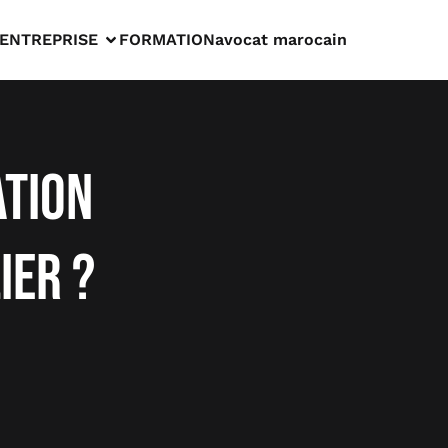
ENTREPRISE
FORMATION
avocat marocain
ation
ier ?