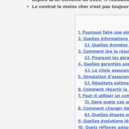
Le contrat le moins cher n’est pas toujour
1.
Pourquoi faire une si
2.
Quelles informations 
2.1.
Quelles données o
3.
Comment lire le résul
3.1.
Pourquoi les gara
4.
Quelles garanties ass
4.1.
Le choix assuranc
5.
Simulation d’assuran
5.1.
Résultats estima
6.
Comment répartir la 
7.
Faut-il utiliser un c
7.1.
Dans quels cas un
8.
Comment changer de co
8.1.
Quelles étapes su
9.
Quelles évolutions l
10.
Quels réflexes adopt