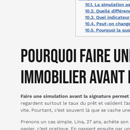
10.1.
La simulation as
10.2.
Quelle différen
10.3.
Quel indicateur 
10.4.
Peut-on changer
10.5.
Pourquoi la quo
Pourquoi faire u
immobilier avant 
Faire une simulation avant la signature permet 
regardent surtout le taux du prêt et valident l
vite. Pourtant, c’est souvent là que se cache un
Prenons un cas simple. Lina, 27 ans, achète s
papier, c’est pratique. En passant ensuite par u