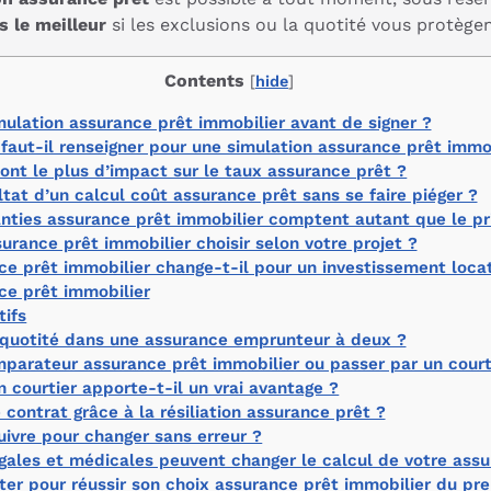
s le meilleur
si les exclusions ou la quotité vous protège
Contents
[
hide
]
mulation assurance prêt immobilier avant de signer ?
faut-il renseigner pour une simulation assurance prêt immob
nt le plus d’impact sur le taux assurance prêt ?
tat d’un calcul coût assurance prêt sans se faire piéger ?
nties assurance prêt immobilier comptent autant que le pr
urance prêt immobilier choisir selon votre projet ?
e prêt immobilier change-t-il pour un investissement locat
ce prêt immobilier
tifs
quotité dans une assurance emprunteur à deux ?
omparateur assurance prêt immobilier ou passer par un court
 courtier apporte-t-il un vrai avantage ?
ntrat grâce à la résiliation assurance prêt ?
ivre pour changer sans erreur ?
égales et médicales peuvent changer le calcul de votre ass
er pour réussir son choix assurance prêt immobilier du pr