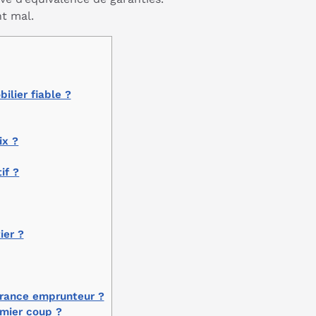
nt mal.
ilier fiable ?
ix ?
if ?
ier ?
urance emprunteur ?
emier coup ?