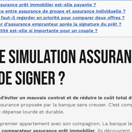
surance prêt immobilier est-elle payante ?
ce entre assurance de groupe et assurance individuelle ?
faut-il regarder en priorité pour comparer deux offres ?
 d’assurance emprunteur après la signature du prêt ?
tité est-elle si importante pour un couple ?
ne simulation assuran
de signer ?
d’éviter un mauvais contrat et de réduire le coût total d
’assurance proposée par la banque sans creuser. C’est com
e dépense lourde et durable.
on premier appartement avec son compagnon. La banque le
n
comparateur assurance prêt immobilier
, ils découvrent