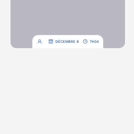
.
.
DÉCEMBRE 8
7H34