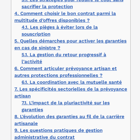
sacrifier la protection
4.
Comment choisir le bon contrat parmi la
multitude d’offres disponibles ?
4.1.
Les pièges à éviter lors de la
souscription
5.
Quelles démarches pour activer les garanties
en cas de sinistre ?
5.1.
La gestion du retour progressif à
l’activité
6.
Comment articuler prévoyance artisan et
autres protections professionnelles ?
6.1.
La coordination avec la mutuelle santé
7.
Les spécificités sectorielles de la prévoyance
artisan
7.1.
L’impact de la pluriactivité sur les
garanties
8.
L’évolution des garanties au fil de la carrière
artisanale
9.
Les questions pratiques de gestion
administrative du contrat