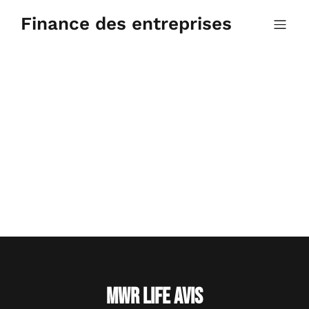
Aller
au
Finance des entreprises
contenu
MWR Life Avis