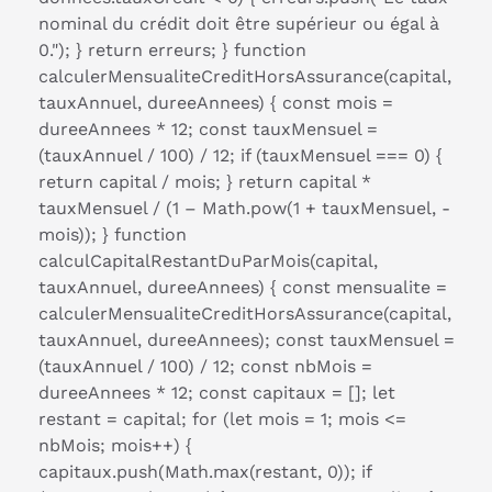
nominal du crédit doit être supérieur ou égal à
0."); } return erreurs; } function
calculerMensualiteCreditHorsAssurance(capital,
tauxAnnuel, dureeAnnees) { const mois =
dureeAnnees * 12; const tauxMensuel =
(tauxAnnuel / 100) / 12; if (tauxMensuel === 0) {
return capital / mois; } return capital *
tauxMensuel / (1 – Math.pow(1 + tauxMensuel, -
mois)); } function
calculCapitalRestantDuParMois(capital,
tauxAnnuel, dureeAnnees) { const mensualite =
calculerMensualiteCreditHorsAssurance(capital,
tauxAnnuel, dureeAnnees); const tauxMensuel =
(tauxAnnuel / 100) / 12; const nbMois =
dureeAnnees * 12; const capitaux = []; let
restant = capital; for (let mois = 1; mois <=
nbMois; mois++) {
capitaux.push(Math.max(restant, 0)); if