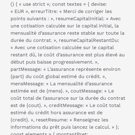
() { « use strict »; const textes = { devise:
« EUR », erreurTitre: « Merci de corriger les
points suivants : », resumeCapitalInitial: « Avec
une cotisation calculée sur le capital initial, la
mensualité d’assurance reste stable sur toute la
durée du contrat. », resumeCapitalRestantDu:
« Avec une cotisation calculée sur le capital
restant dû, le coût d’assurance est plus élevé au
début puis baisse progressivement. »,
partMessage: « L’assurance représente environ
{part} du coût global estimé du crédit. »,
mensMessage: « La mensualité d’assurance
estimée est de {mens}. », coutMessage: « Le
coût total de l’assurance sur la durée du contrat
est de {cout}. », creditMessage: « Le coût total
estimé du crédit hors assurance est de
{credit}. », resetResume: « Renseignez les
informations du prêt puis lancez le calcul. » };
const elements = { montantPret: