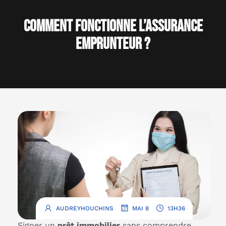
Comment fonctionne l’assurance
emprunteur ?
.
.
AUDREYHOUCHINS
MAI 8
13H36
Signer un
prêt immobilier
sans comprendre