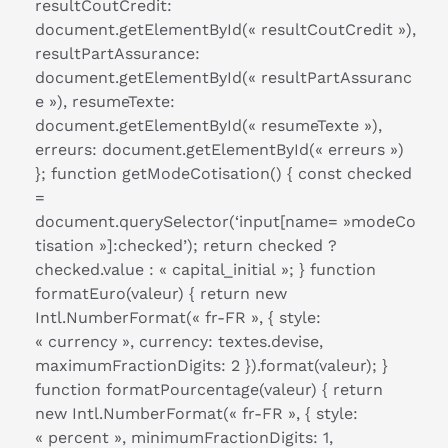
resultCoutCredit:
document.getElementById(« resultCoutCredit »),
resultPartAssurance:
document.getElementById(« resultPartAssuranc
e »), resumeTexte:
document.getElementById(« resumeTexte »),
erreurs: document.getElementById(« erreurs »)
}; function getModeCotisation() { const checked
=
document.querySelector(‘input[name= »modeCo
tisation »]:checked’); return checked ?
checked.value : « capital_initial »; } function
formatEuro(valeur) { return new
Intl.NumberFormat(« fr-FR », { style:
« currency », currency: textes.devise,
maximumFractionDigits: 2 }).format(valeur); }
function formatPourcentage(valeur) { return
new Intl.NumberFormat(« fr-FR », { style:
« percent », minimumFractionDigits: 1,