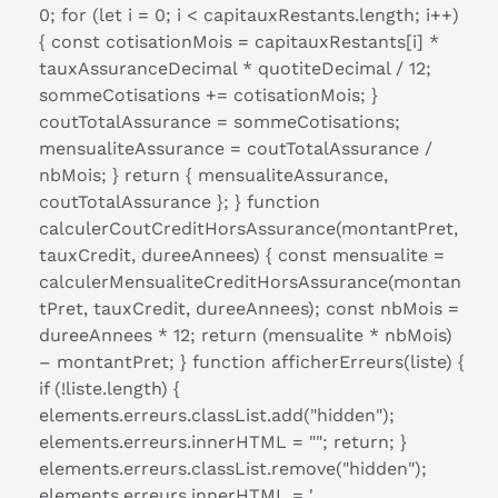
0; for (let i = 0; i < capitauxRestants.length; i++)
{ const cotisationMois = capitauxRestants[i] *
tauxAssuranceDecimal * quotiteDecimal / 12;
sommeCotisations += cotisationMois; }
coutTotalAssurance = sommeCotisations;
mensualiteAssurance = coutTotalAssurance /
nbMois; } return { mensualiteAssurance,
coutTotalAssurance }; } function
calculerCoutCreditHorsAssurance(montantPret,
tauxCredit, dureeAnnees) { const mensualite =
calculerMensualiteCreditHorsAssurance(montan
tPret, tauxCredit, dureeAnnees); const nbMois =
dureeAnnees * 12; return (mensualite * nbMois)
– montantPret; } function afficherErreurs(liste) {
if (!liste.length) {
elements.erreurs.classList.add("hidden");
elements.erreurs.innerHTML = ""; return; }
elements.erreurs.classList.remove("hidden");
elements.erreurs.innerHTML = '