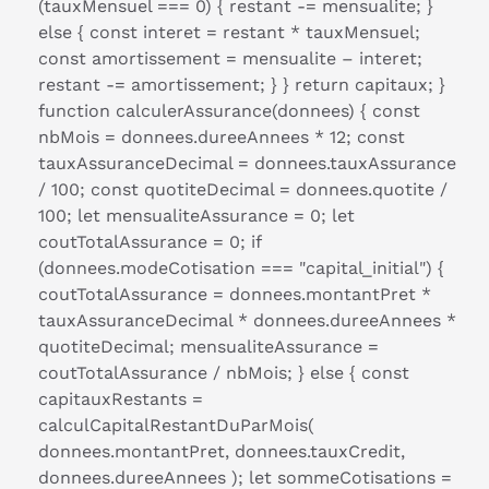
(tauxMensuel === 0) { restant -= mensualite; }
else { const interet = restant * tauxMensuel;
const amortissement = mensualite – interet;
restant -= amortissement; } } return capitaux; }
function calculerAssurance(donnees) { const
nbMois = donnees.dureeAnnees * 12; const
tauxAssuranceDecimal = donnees.tauxAssurance
/ 100; const quotiteDecimal = donnees.quotite /
100; let mensualiteAssurance = 0; let
coutTotalAssurance = 0; if
(donnees.modeCotisation === "capital_initial") {
coutTotalAssurance = donnees.montantPret *
tauxAssuranceDecimal * donnees.dureeAnnees *
quotiteDecimal; mensualiteAssurance =
coutTotalAssurance / nbMois; } else { const
capitauxRestants =
calculCapitalRestantDuParMois(
donnees.montantPret, donnees.tauxCredit,
donnees.dureeAnnees ); let sommeCotisations =