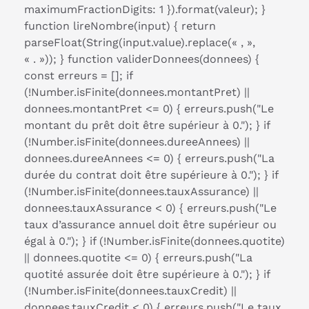
maximumFractionDigits: 1 }).format(valeur); }
function lireNombre(input) { return
parseFloat(String(input.value).replace(« , »,
« . »)); } function validerDonnees(donnees) {
const erreurs = []; if
(!Number.isFinite(donnees.montantPret) ||
donnees.montantPret <= 0) { erreurs.push("Le
montant du prêt doit être supérieur à 0."); } if
(!Number.isFinite(donnees.dureeAnnees) ||
donnees.dureeAnnees <= 0) { erreurs.push("La
durée du contrat doit être supérieure à 0."); } if
(!Number.isFinite(donnees.tauxAssurance) ||
donnees.tauxAssurance < 0) { erreurs.push("Le
taux d’assurance annuel doit être supérieur ou
égal à 0."); } if (!Number.isFinite(donnees.quotite)
|| donnees.quotite <= 0) { erreurs.push("La
quotité assurée doit être supérieure à 0."); } if
(!Number.isFinite(donnees.tauxCredit) ||
donnees.tauxCredit < 0) { erreurs.push("Le taux